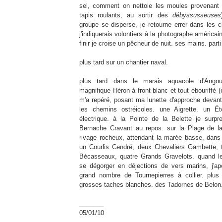
sel, comment on nettoie les moules provenant d
tapis roulants, au sortir des
débyssusseuses
groupe se disperse, je retourne errer dans les 
j'indiquerais volontiers à la photographe américa
finir je croise un pêcheur de nuit. ses mains. parti
plus tard sur un chantier naval.
plus tard dans le marais aquacole d'Angoul
magnifique Héron à front blanc et tout ébouriffé (il
m'a repéré, posant ma lunette d'approche devant 
les chemins ostréicoles. une Aigrette. un Ét
électrique. à la Pointe de la Belette je surp
Bernache Cravant au repos. sur la Plage de la
rivage rocheux, attendant la marée basse, dans l
un Courlis Cendré, deux Chevaliers Gambette, 
Bécasseaux, quatre Grands Gravelots. quand 
se dégorger en déjections de vers marins, j'a
grand nombre de Tournepierres à collier. plus 
grosses taches blanches. des Tadornes de Belon
_______
05/01/10