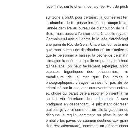
levé 4h45. sur le chemin de la criée, Port de pêc
sur zone à 5h30. pour certains, la journée est te
la chambre de tri. passé les bâches coupe-froid
l'année dernière au bureau de distribution de la 
Bois, mais aussi à l'entrée de la Chapelle royale
Germain-en-Laye qui abrite le Musée d'archéologie
une paroi du Roc-de-Sers, Charente. du reste mê
qu'à mon bureau de distribution où on s'active pa
que le personnel a baissé. la pêche de ce matin
s'imagine la criée telle qu'elle se pratiquait, à hau
quinze ans. on peut facilement repeupler, s'e
espaces frigorifiques des poissonniers, m
travailleurs de la mer que l'on croise 
photographiques. visages tannés. ici pas de p
cristallisé sur la nuque et aux avants-bras entou
et, chose qui paraît bête à reporter, on sent la me
se fait via l'interface des
ordinateurs
. à sav
pratiquent en descendant, le prix étant dégressif
ateliers. je verrai comment on pile la glace en 
découpe le requin, comment on pèse le bar d
emballe les pavés de saumon destinés aux grande
d'un
gaz alimentaire),
comment on prépare encore