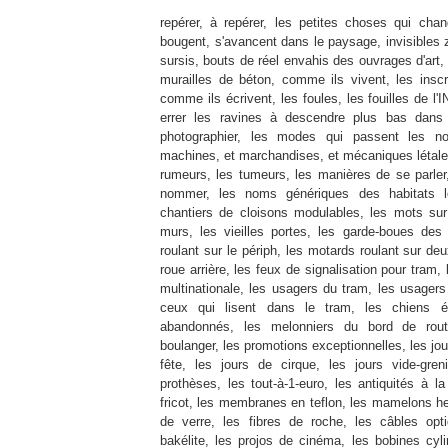
repérer, à repérer, les petites choses qui chan
bougent, s'avancent dans le paysage, invisibles
sursis, bouts de réel envahis des ouvrages d'art, 
murailles de béton, comme ils vivent, les inscri
comme ils écrivent, les foules, les fouilles de l
errer les ravines à descendre plus bas dans l
photographier, les modes qui passent les nou
machines, et marchandises, et mécaniques létales
rumeurs, les tumeurs, les manières de se parler
nommer, les noms génériques des habitats l
chantiers de cloisons modulables, les mots sur
murs, les vieilles portes, les garde-boues des 
roulant sur le périph, les motards roulant sur de
roue arrière, les feux de signalisation pour tram,
multinationale, les usagers du tram, les usagers 
ceux qui lisent dans le tram, les chiens é
abandonnés, les melonniers du bord de rout
boulanger, les promotions exceptionnelles, les jour
fête, les jours de cirque, les jours vide-gren
prothèses, les tout-à-1-euro, les antiquités à l
fricot, les membranes en teflon, les mamelons h
de verre, les fibres de roche, les câbles opt
bakélite, les projos de cinéma, les bobines cyl