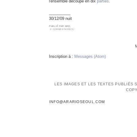
l'ensemble découpé en dix
parties
.
__________
30/12/09 nuit
PUBLIÉ PAR
NRD,
0 COMMENTAIRE(S)
Inscription à :
Messages (Atom)
LES IMAGES ET LES TEXTES PUBLIÉS
COPY
INFO@ARARIOSEOUL.COM