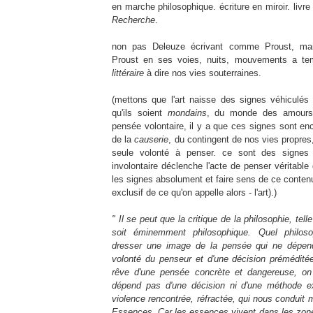
en marche philosophique. écriture en miroir. livr
Recherche
.
non pas Deleuze écrivant comme Proust, mai
Proust en ses voies, nuits, mouvements a t
littéraire
à dire nos vies souterraines.
(mettons que l'art naisse des signes véhiculés 
qu'ils soient
mondains
, du monde des amours,
pensée volontaire, il y a que ces signes sont en
de la
causerie
, du contingent de nos vies propres
seule volonté à penser. ce sont des signes 
involontaire déclenche l'acte de penser véritable
les signes absolument et faire sens de ce contenu
exclusif de ce qu'on appelle alors - l'art).)
" Il se peut que la critique de la philosophie, tel
soit éminemment philosophique. Quel philoso
dresser une image de la pensée qui ne dépen
volonté du penseur et d'une décision prémédité
rêve d'une pensée concrète et dangereuse, on 
dépend pas d'une décision ni d'une méthode ex
violence rencontrée, réfractée, qui nous conduit 
Essences. Car les essences vivent dans les zon