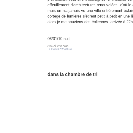
effeuillement d'architectures renouvelées. d'où le
mais on n'a jamais vu une ville entièrement éclai
cortège de lumières s'étirent petit à petit en une 
alors je me souviens des éoliennes. arrivée à 22h
__________
06/01/10 nuit
PUBLIÉ PAR
NRD,
2 COMMENTAIRE(S)
05/01/10
dans la chambre de tri