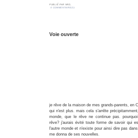
PUBLIÉ PAR
NRD,
0 COMMENTAIRE(S)
04/01/10 nuit
Voie ouverte
je rêve de la maison de mes grands-parents, en
C
qui n'est plus. mais cela s'arrête précipitammen
monde, que le rêve ne continue pas. pourquo
rêve? j'aurais évité toute forme de savoir qui e
l'autre monde et n'existe pour ainsi dire pas dans 
me donna de ses nouvelles.