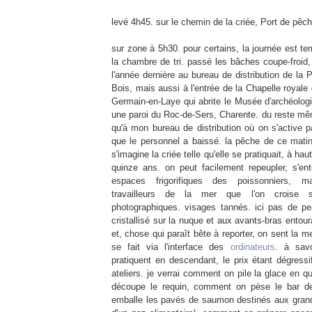
levé 4h45. sur le chemin de la criée, Port de pêc
sur zone à 5h30. pour certains, la journée est te
la chambre de tri. passé les bâches coupe-froid
l'année dernière au bureau de distribution de la 
Bois, mais aussi à l'entrée de la Chapelle royale
Germain-en-Laye qui abrite le Musée d'archéologie
une paroi du Roc-de-Sers, Charente. du reste mê
qu'à mon bureau de distribution où on s'active pa
que le personnel a baissé. la pêche de ce matin
s'imagine la criée telle qu'elle se pratiquait, à hau
quinze ans. on peut facilement repeupler, s'e
espaces frigorifiques des poissonniers, m
travailleurs de la mer que l'on croise 
photographiques. visages tannés. ici pas de p
cristallisé sur la nuque et aux avants-bras entou
et, chose qui paraît bête à reporter, on sent la me
se fait via l'interface des
ordinateurs
. à sav
pratiquent en descendant, le prix étant dégressif
ateliers. je verrai comment on pile la glace en 
découpe le requin, comment on pèse le bar d
emballe les pavés de saumon destinés aux grande