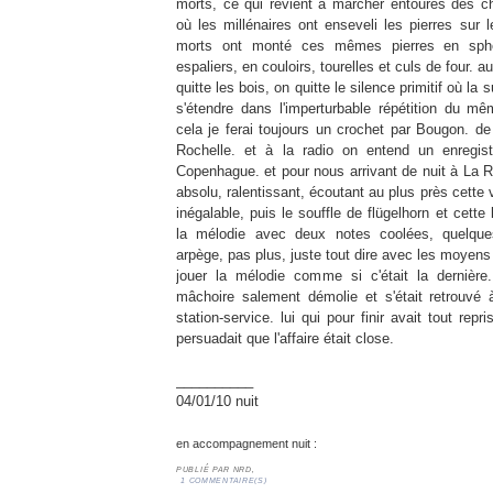
morts, ce qui revient à marcher entourés des c
où les millénaires ont enseveli les pierres sur l
morts ont monté ces mêmes pierres en sph
espaliers, en couloirs, tourelles et culs de four.
quitte les bois, on quitte le silence primitif où l
s'étendre dans l'imperturbable répétition du m
cela je ferai toujours un crochet par Bougon. de
Rochelle
. et à la radio on entend un enregi
Copenhague
. et pour nous arrivant de nuit à La
R
absolu, ralentissant, écoutant au plus près cette
inégalable, puis le souffle de flügelhorn et cette
la mélodie avec deux notes
coolées
, quelque
arpège, pas plus, juste tout dire avec les moyens d
jouer la mélodie comme si c'était la dernière.
mâchoire salement démolie et s'était retrouvé à
station-service. lui qui pour finir avait tout rep
persuadait que l'affaire était close.
__________
04/01/10 nuit
en accompagnement nuit :
PUBLIÉ PAR
NRD,
1 COMMENTAIRE(S)