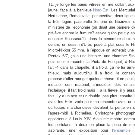
T1. je longe les baies vitrées en me collant aux
jaune. face à la banlieue
Nord-Est
. Les Mercurial
Hertzienne, Romainville. perspective. deux lignes
la très légère passerelle Simone de Beauvoir. d
ministère de l'économie (on dirait une barrière d'
prélève encore la fumure? est-ce qu'on peut y ap
douanier Rousseau?). dans la pénombre deux h
centre, un dessin d'Erté, posé à plat sous le N
Micro-Nikkor 55 mm. à l'époque on achetait une hi
Pentax 6/7, ça a une histoire. une chambre Sina
puis de me raconter la Pieta de Fouquet, à Noua
fait -4 dans la chapelle. il a froid. ça ne lui arri
frileux. mais aujourd'hui il a froid. le conse
propose d'aller manger quelque chose. il ne peut pa
installer son matériel, s'inquiéter des émuls
l'éclairage. il fait froid mais il a la fièvre. il y a
fois il y a un test et un double. pas plus. ensuite i
avec les Erté. voilà pour ma rencontre avec un d
où toutes marchandises dévalent la pente en 
l'après-midi à Richelieu. Christophe photogra
appartenue à Louis XIV. Alain me montre comme
les portulans. à deux on place la peau de mo
aspirante. une exposition pour
l'ensemble
.