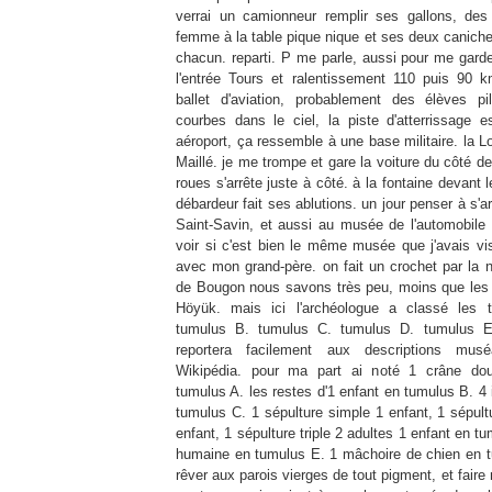
verrai un camionneur remplir ses gallons, de
femme à la table pique nique et ses deux canich
chacun. reparti. P me parle, aussi pour me garder
l'entrée Tours et ralentissement 110 puis 90 
ballet d'aviation, probablement des élèves p
courbes dans le ciel, la piste d'atterrissage e
aéroport, ça ressemble à une base militaire. la
Lo
Maillé. je me trompe et gare la voiture du côté d
roues s'arrête juste à côté. à la fontaine devant 
débardeur fait ses ablutions. un jour penser à s'a
Saint-Savin
, et aussi au musée de l'automobil
voir si c'est bien le même musée que j'avais vis
avec mon grand-père. on fait un crochet par la 
de Bougon nous savons très peu, moins que les
Höyük
. mais ici l'archéologue a classé les 
tumulus B. tumulus C. tumulus D. tumulus E
reportera facilement aux descriptions
musé
Wikipédia
. pour ma part ai noté 1 crâne dou
tumulus A. les restes d'1 enfant en tumulus B. 4
tumulus C. 1 sépulture simple 1 enfant, 1 sépult
enfant, 1 sépulture triple 2 adultes 1 enfant en 
humaine en tumulus E. 1 mâchoire de chien en tu
rêver aux parois vierges de tout pigment, et faire