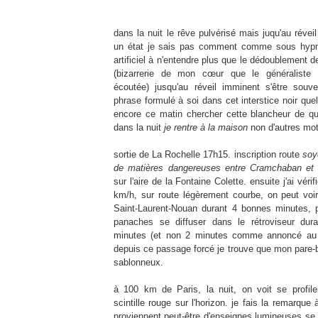
dans la nuit le rêve pulvérisé mais juqu'au révei
un état je sais pas comment comme sous hypno
artificiel à n'entendre plus que le dédoublement 
(bizarrerie de mon cœur que le généraliste
écoutée) jusqu'au réveil imminent s'être sou
phrase formulé à soi dans cet interstice noir quel
encore ce matin chercher cette blancheur de q
dans la nuit
je rentre à la maison
non d'autres mot
sortie de La Rochelle 17h15. inscription route
soy
de matières dangereuses entre Cramchaban et
sur l'aire de la Fontaine Colette. ensuite j'ai vérif
km/h, sur route légèrement courbe, on peut voir
Saint-Laurent-Nouan durant 4 bonnes minutes, p
panaches se diffuser dans le rétroviseur dur
minutes (et non 2 minutes comme annoncé au 0
depuis ce passage forcé je trouve que mon pare-
sablonneux.
à 100 km de Paris, la nuit, on voit se profiler
scintille rouge sur l'horizon. je fais la remarque 
proviennent peut-être d'enseignes lumineuses se 