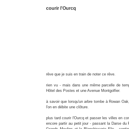
31/12/09
courir l'Ourcq
rêve que je suis en train de noter ce rêve.
rien vu - mais dans une même parcelle de temps
Hôtel des Postes et une Avenue Montgolfier.
à savoir que lorsqu'un arbre tombe à Rowan Oak, 
l'on en débite une clôture.
plus tard courir l'Ourcq et passer les villes en c
encore partir au petit jour - passant la Darse du
Grands Moulins et la Blanchisserie Elis - conti