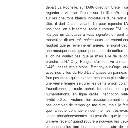
départ La
Rochelle
. sur
l'A
86 direction
Créteil
. ç
regarder la ville se dérouler sur du 10 km/h. un 
sur les chevrons blancs indicateurs d'une sortie 
tête. il dort à son volant. 1h pour rejoindre
l'
positions. on a le temps. radio autoroute
FM
. un
n'ai pas de difficultés à vous signaler
. on perd l
masculine dit
les trois points noirs
. on entend e
faudrait que je revienne en arrière. le signal osc
une musique nostalgique pour salon de coiffure.
si on ne voulait pas que je m'en aille de la co
prendre la N7
Orly
.
Rungis
. d'ailleurs vu un ca
N445. passé
Athis-Mons
.
Brétigny-sur-Orge
. qu
avec nos villes du
Nord-Est
? passé un pannea
faut pas croire qu'on avance beaucoup plus vite et
une vieille femme se curer les dents à son volant
Francilienne
. ça roule. achat d'un atlas routier 
numérotations. en ligne droite. inscription ro
arrêté à 2 km
. victime d'un assoupissement en c
pas combien de temps ça me dure, mais je fer
que la route continue en demi-teintes
très-évas
lignes phosphorescentes. ou peut-être que je co
un rêve récent? quand j'ouvre à nouveau les yeux
et un peu plus tard la sortie sur une aire de re