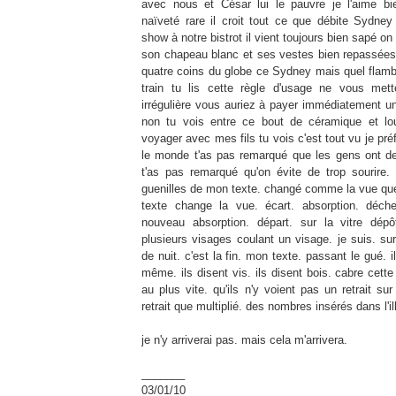
avec nous et César lui le pauvre je l'aime bi
naïveté rare il croit tout ce que débite
Sydney
show à notre bistrot il vient toujours bien sapé on 
son chapeau blanc et ses vestes bien repassées 
quatre coins du globe ce
Sydney
mais quel flamb
train tu lis cette règle d'usage ne vous met
irrégulière vous auriez à payer immédiatement un
non tu vois entre ce bout de céramique et lo
voyager avec mes fils tu vois c'est tout vu je pr
le monde t'as pas remarqué que les gens ont des
t'as pas remarqué qu'on évite de trop sourire. 
guenilles de mon texte. changé comme la vue que j
texte change la vue. écart. absorption. déchet
nouveau absorption. départ. sur la vitre dép
plusieurs visages coulant un visage. je suis. sur
de nuit. c'est la fin. mon texte. passant le gué. i
même. ils disent vis. ils disent bois. cabre cett
au plus vite. qu'ils n'y voient pas un retrait sur
retrait que multiplié. des nombres insérés dans l'il
je n'y arriverai pas. mais cela m'arrivera.
_______
03/01/10