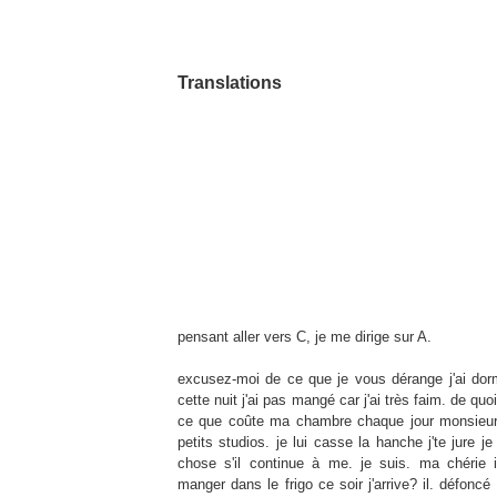
03/01/10
Trans
lation
s
pensant aller vers C, je me dirige sur A.
excusez-moi
de ce que je vous dérange j'ai dorm
cette nuit j'ai pas mangé car j'ai très faim. de quo
ce que coûte ma chambre chaque jour monsieur b
petits studios. je lui casse la hanche
j'te
jure je
chose s'il continue à me. je suis. ma chérie 
manger dans le frigo ce soir j'arrive
? il. défonc