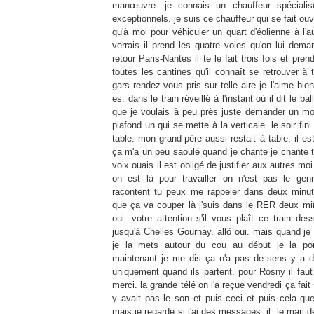
manœuvre. je connais un chauffeur spéciali
exceptionnels. je suis ce chauffeur qui se fait ouv
qu'à moi pour véhiculer un quart d'éolienne à l'a
verrais il prend les quatre voies qu'on lui deman
retour
Paris-Nantes
il te le fait trois fois et pr
toutes les cantines qu'il connaît se retrouver à 
gars rendez-vous pris sur telle aire je l'aime bien
es. dans le train réveillé à l'instant où il dit le ba
que je voulais à peu près juste demander un mo
plafond un qui se mette à la verticale. le soir fin
table. mon grand-père aussi restait à table. il e
ça m'a un peu saoulé quand je chante je chante tu
voix ouais il est obligé de justifier aux autres mo
on est là pour travailler on n'est pas le g
racontent tu peux me rappeler dans deux min
que ça va couper là
j'suis
dans le
RER
deux min
oui. votre attention s'il vous plaît ce train des
jusqu'à
Chelles
Gournay
. allô oui. mais quand je 
je la mets autour du cou au début je la por
maintenant je me dis ça n'a pas de sens y a d
uniquement quand ils partent. pour
Rosny
il fau
merci. la grande télé on l'a reçue vendredi ça fait
y avait pas le son et puis ceci et puis cela que
mais je regarde si j'ai des messages. il. le mari d