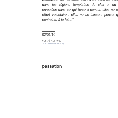
dans les régions tempérées du clair et du d
enroulées dans ce qui force à penser, elles ne 
effort volontaire ; elles ne se laissent pense
contraints à le faire.
"
_______
02/01/10
PUBLIÉ PAR
NRD,
0 COMMENTAIRE(S)
01/01/10
passation