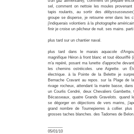
d'un
gaz alimentaire),
comment on prépare encore
sel, comment on nettoie les moules provenant d
tapis roulants, au sortir des
débyssusseuses
groupe se disperse, je retourne errer dans les 
j'indiquerais volontiers à la photographe américa
finir je croise un pêcheur de nuit. ses mains. parti
plus tard sur un chantier naval.
plus tard dans le marais aquacole d'Angoul
magnifique Héron à front blanc et tout ébouriffé (il
m'a repéré, posant ma lunette d'approche devant 
les chemins ostréicoles. une Aigrette. un Ét
électrique. à la Pointe de la Belette je surp
Bernache Cravant au repos. sur la Plage de la
rivage rocheux, attendant la marée basse, dans l
un Courlis Cendré, deux Chevaliers Gambette, 
Bécasseaux, quatre Grands Gravelots. quand 
se dégorger en déjections de vers marins, j'a
grand nombre de Tournepierres à collier. plus 
grosses taches blanches. des Tadornes de Belon
_______
05/01/10