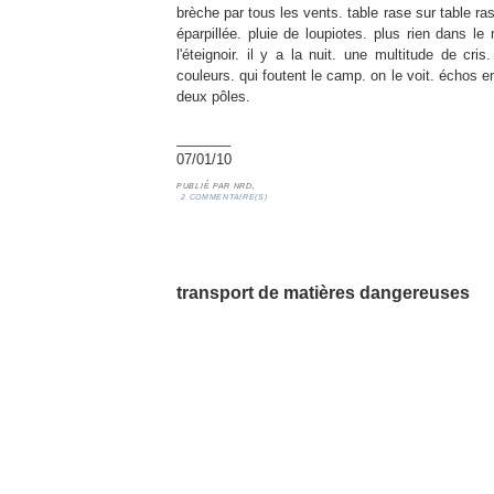
brèche par tous les vents. table rase sur table ras
éparpillée. pluie de loupiotes. plus rien dans le 
l'éteignoir. il y a la nuit. une multitude de cri
couleurs. qui foutent le camp. on le voit. échos e
deux pôles.
_______
07/01/10
PUBLIÉ PAR
NRD,
2 COMMENTAIRE(S)
06/01/10 nuit
transport de matières dangereuses