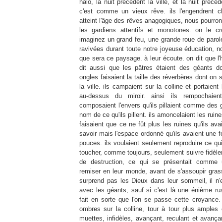
halo, la nuit précédent la ville, et la nuit précéd
c'est comme un vieux rêve. ils l'engendrent c
atteint l'âge des rêves anagogiques, nous pourron
les gardiens attentifs et monotones. on le cro
imaginez un grand feu, une grande roue de parol
ravivées durant toute notre joyeuse éducation, 
que sera ce paysage. à leur écoute. on dit que l'hi
dit aussi que les pâtres étaient des géants do
ongles faisaient la taille des réverbères dont on 
la ville. ils campaient sur la colline et portaien
au-dessus du miroir. ainsi ils rempochaien
composaient l'envers qu'ils pillaient comme des g
nom de ce qu'ils pillent. ils amoncelaient les ruine
faisaient que ce ne fût plus les ruines qu'ils av
savoir mais l'espace ordonné qu'ils avaient une f
pouces. ils voulaient seulement reproduire ce qui
toucher, comme toujours, seulement suivre fidèl
de destruction, ce qui se présentait comme 
remiser en leur monde, avant de s'assoupir gras
surprend pas les Dieux dans leur sommeil, il 
avec les géants, sauf si c'est là une énième ru
fait en sorte que l'on se passe cette croyance. 
ombres sur la colline, tour à tour plus amples e
muettes, infidèles, avançant, reculant et avanç