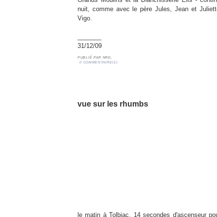
nuit, comme avec le père Jules, Jean et Juliet
Vigo.
_______
31/12/09
PUBLIÉ PAR
NRD,
0 COMMENTAIRE(S)
30/12/09 nuit
vue sur les rhumbs
le matin à Tolbiac. 14 secondes d'ascenseur pou