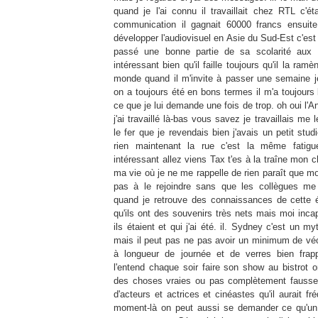
quand je l'ai connu il travaillait chez
RTL
c'éta
communication il gagnait 60000 francs ensuit
développer l'audiovisuel en
Asie
du
Sud-Est
c'est 
passé une bonne partie de sa scolarité aux
intéressant bien qu'il faille toujours qu'il la ra
monde quand il m'invite à passer une semaine je
on a toujours été en bons termes il m'a toujours
ce que je lui demande une fois de trop. oh oui
l'A
j'ai travaillé là-bas vous savez je travaillais me 
le fer que je revendais bien j'avais un petit stu
rien maintenant la rue c'est la même fatig
intéressant allez viens
Tax
t'es à la traîne mon c
ma vie où je ne me rappelle de rien paraît que mo
pas à le rejoindre sans que les collègues me
quand je retrouve des connaissances de cette 
qu'ils ont des souvenirs très nets mais moi inca
ils étaient et qui j'ai été. il.
Sydney
c'est un
my
mais il peut pas ne pas avoir un minimum de véc
à longueur de journée et de verres bien fra
l'entend chaque soir faire son show au bistrot 
des choses vraies ou pas complètement fausse
d'acteurs et actrices et cinéastes qu'il aurait f
moment-là
on peut aussi se demander ce qu'un 