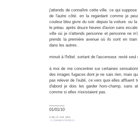
j'attends de connaître cette ville. ce qui suppose 
de l'autre côté. en la regardant comme je peux 
couleur bleu givre du soir. depuis la voiture. ou l
le préau. après douze heures d'avion sans escale.
ville où je n'attends personne et personne ne m'
prends la première avenue où ils sont en trai
dans les autres.
minuit à l'hôtel. sortant de l'ascenseur. resté se
à moi de me concentrer sur certaines sensations
des images fugaces dont je ne sais rien, mais qui
pas relever de l'oubli, ce vers quoi elles affluent 
d'abord je dois les garder hors-champ, sans att
comme si elles n'existaient pas.
_______
01/01/10
PUBLIÉ PAR
NRD,
0 COMMENTAIRE(S)